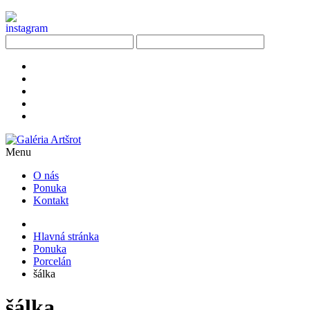
Menu
O nás
Ponuka
Kontakt
Hlavná stránka
Ponuka
Porcelán
šálka
šálka