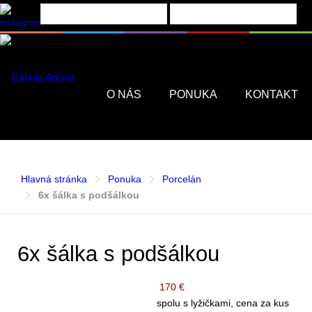
Menu
O NÁS
PONUKA
KONTAKT
Hlavná stránka
Ponuka
Porcelán
6x šálka s podšálkou
6x šálka s podšálkou
170 €
spolu s lyžičkami, cena za kus