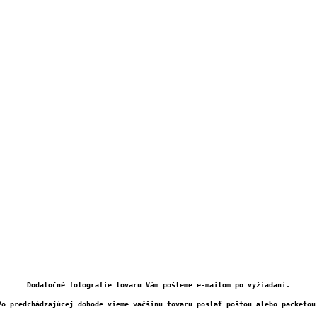
Dodatočné fotografie tovaru Vám pošleme e-mailom po vyžiadaní.
Po predchádzajúcej dohode vieme väčšinu tovaru poslať poštou alebo packetou