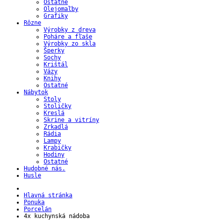
Ostatné
Olejomaľby
Grafiky
Rôzne
Výrobky z dreva
Poháre a fľaše
Výrobky zo skla
Šperky
Sochy
Krištál
Vázy
Knihy
Ostatné
Nábytok
Stoly
Stoličky
Kreslá
Skrine a vitríny
Zrkadlá
Rádia
Lampy
Krabičky
Hodiny
Ostatné
Hudobné nás.
Husle
Hlavná stránka
Ponuka
Porcelán
4x kuchynská nádoba