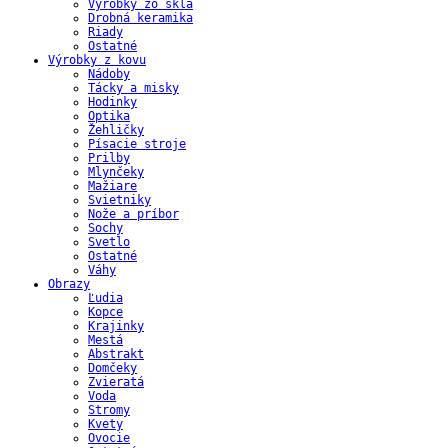
Výrobky zo skla
Drobná keramika
Riady
Ostatné
Výrobky z kovu
Nádoby
Tácky a misky
Hodinky
Optika
Žehličky
Písacie stroje
Prilby
Mlynčeky
Mažiare
Svietniky
Nože a príbor
Sochy
Svetlo
Ostatné
Váhy
Obrazy
Ľudia
Kopce
Krajinky
Mestá
Abstrakt
Domčeky
Zvieratá
Voda
Stromy
Kvety
Ovocie