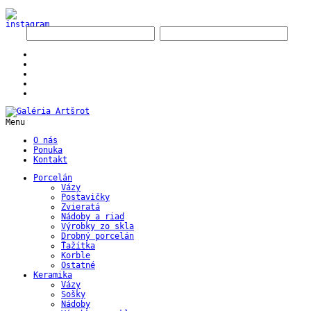
Menu
O nás
Ponuka
Kontakt
Porcelán
Vázy
Postavičky
Zvieratá
Nádoby a riad
Výrobky zo skla
Drobný porcelán
Ťažítka
Korble
Ostatné
Keramika
Vázy
Sošky
Nádoby