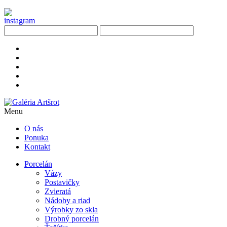
Menu
O nás
Ponuka
Kontakt
Porcelán
Vázy
Postavičky
Zvieratá
Nádoby a riad
Výrobky zo skla
Drobný porcelán