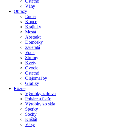
Ostatné
Váhy
Obrazy
Ľudia
Kopce
Krajinky
Mestá
Abstrakt
Domčeky
Zvieratá
Voda
Stromy
Kvety
Ovocie
Ostatné
Olejomaľby
Grafiky
Rôzne
Výrobky z dreva
Poháre a fľaše
Výrobky zo skla
Šperky
Sochy
Krištál
Vázy