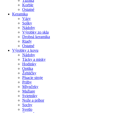
Ťažítka
Korble
Ostatné
Keramika
Vázy
Sošky
Nádoby
Výrobky zo skla
Drobná keramika
Riady
Ostatné
Výrobky z kovu
Nádoby
Tácky a misky
Hodinky
Optika
Žehličky
Písacie stroje
Prilby
Mlynčeky
Mažiare
Svietniky
Nože a príbor
Sochy
Svetlo