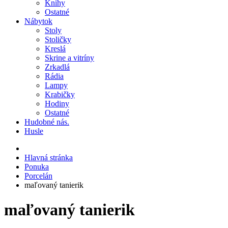
Knihy
Ostatné
Nábytok
Stoly
Stoličky
Kreslá
Skrine a vitríny
Zrkadlá
Rádia
Lampy
Krabičky
Hodiny
Ostatné
Hudobné nás.
Husle
Hlavná stránka
Ponuka
Porcelán
maľovaný tanierik
maľovaný tanierik