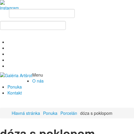
Menu
O nás
Ponuka
Kontakt
Hlavná stránka
Ponuka
Porcelán
dóza s poklopom
dóza s poklopom