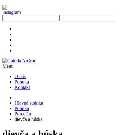
Menu
O nás
Ponuka
Kontakt
Hlavná stránka
Ponuka
Porcelán
dievča a húska
dievča a húska