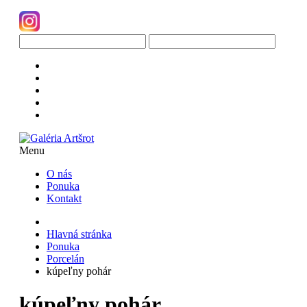
Menu
O nás
Ponuka
Kontakt
Hlavná stránka
Ponuka
Porcelán
kúpeľny pohár
kúpeľny pohár