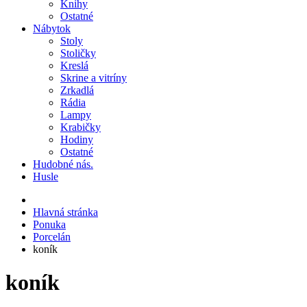
Knihy
Ostatné
Nábytok
Stoly
Stoličky
Kreslá
Skrine a vitríny
Zrkadlá
Rádia
Lampy
Krabičky
Hodiny
Ostatné
Hudobné nás.
Husle
Hlavná stránka
Ponuka
Porcelán
koník
koník