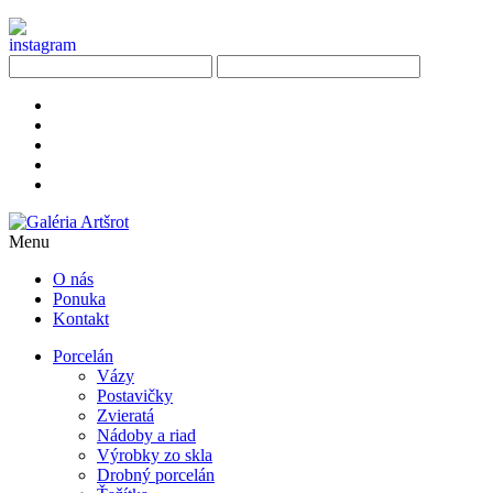
Menu
O nás
Ponuka
Kontakt
Porcelán
Vázy
Postavičky
Zvieratá
Nádoby a riad
Výrobky zo skla
Drobný porcelán