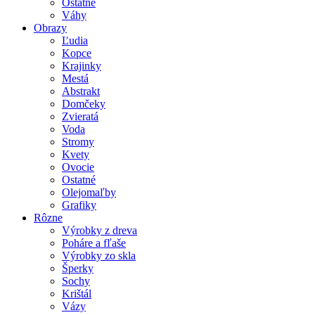
Ostatné
Váhy
Obrazy
Ľudia
Kopce
Krajinky
Mestá
Abstrakt
Domčeky
Zvieratá
Voda
Stromy
Kvety
Ovocie
Ostatné
Olejomaľby
Grafiky
Rôzne
Výrobky z dreva
Poháre a fľaše
Výrobky zo skla
Šperky
Sochy
Krištál
Vázy