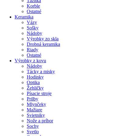
Ťažítka
Korble
Ostatné
Keramika
Vázy
Sošky
Nádoby
Výrobky zo skla
Drobná keramika
Riady
Ostatné
Výrobky z kovu
Nádoby
Tácky a misky
Hodinky
Optika
Žehličky
Písacie stroje
Prilby
Mlynčeky
Mažiare
Svietniky
Nože a príbor
Sochy
Svetlo