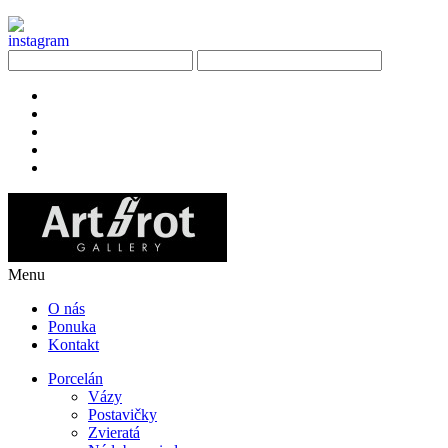
Menu
O nás
Ponuka
Kontakt
Porcelán
Vázy
Postavičky
Zvieratá