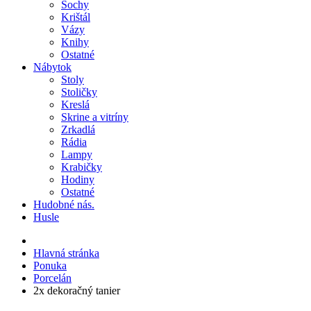
Sochy
Krištál
Vázy
Knihy
Ostatné
Nábytok
Stoly
Stoličky
Kreslá
Skrine a vitríny
Zrkadlá
Rádia
Lampy
Krabičky
Hodiny
Ostatné
Hudobné nás.
Husle
Hlavná stránka
Ponuka
Porcelán
2x dekoračný tanier