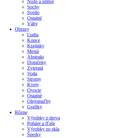
Nože a príbor
Sochy
Svetlo
Ostatné
Váhy
Obrazy
Ľudia
Kopce
Krajinky
Mestá
Abstrakt
Domčeky
Zvieratá
Voda
Stromy
Kvety
Ovocie
Ostatné
Olejomaľby
Grafiky
Rôzne
Výrobky z dreva
Poháre a fľaše
Výrobky zo skla
Šperky