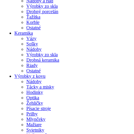
Nádoby a riad
Výrobky zo skla
Drobný porcelán
Ťažítka
Korble
Ostatné
Keramika
Vázy
Sošky
Nádoby
Výrobky zo skla
Drobná keramika
Riady
Ostatné
Výrobky z kovu
Nádoby
Tácky a misky
Hodinky
Optika
Žehličky
Písacie stroje
Prilby
Mlynčeky
Mažiare
Svietniky