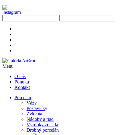
Menu
O nás
Ponuka
Kontakt
Porcelán
Vázy
Postavičky
Zvieratá
Nádoby a riad
Výrobky zo skla
Drobný porcelán