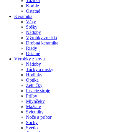
Ťažítka
Korble
Ostatné
Keramika
Vázy
Sošky
Nádoby
Výrobky zo skla
Drobná keramika
Riady
Ostatné
Výrobky z kovu
Nádoby
Tácky a misky
Hodinky
Optika
Žehličky
Písacie stroje
Prilby
Mlynčeky
Mažiare
Svietniky
Nože a príbor
Sochy
Svetlo