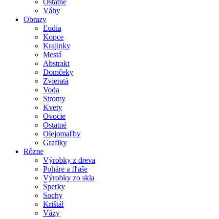
Ostatné
Váhy
Obrazy
Ľudia
Kopce
Krajinky
Mestá
Abstrakt
Domčeky
Zvieratá
Voda
Stromy
Kvety
Ovocie
Ostatné
Olejomaľby
Grafiky
Rôzne
Výrobky z dreva
Poháre a fľaše
Výrobky zo skla
Šperky
Sochy
Krištál
Vázy