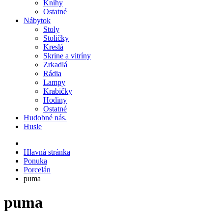
Knihy
Ostatné
Nábytok
Stoly
Stoličky
Kreslá
Skrine a vitríny
Zrkadlá
Rádia
Lampy
Krabičky
Hodiny
Ostatné
Hudobné nás.
Husle
Hlavná stránka
Ponuka
Porcelán
puma
puma