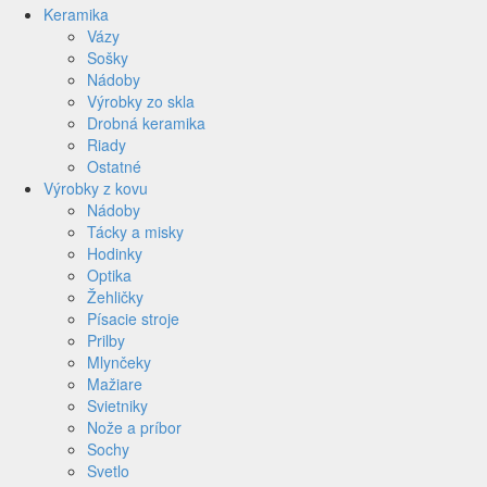
Keramika
Vázy
Sošky
Nádoby
Výrobky zo skla
Drobná keramika
Riady
Ostatné
Výrobky z kovu
Nádoby
Tácky a misky
Hodinky
Optika
Žehličky
Písacie stroje
Prilby
Mlynčeky
Mažiare
Svietniky
Nože a príbor
Sochy
Svetlo