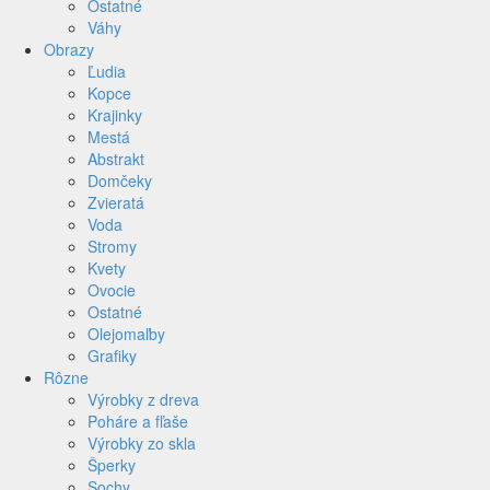
Ostatné
Váhy
Obrazy
Ľudia
Kopce
Krajinky
Mestá
Abstrakt
Domčeky
Zvieratá
Voda
Stromy
Kvety
Ovocie
Ostatné
Olejomaľby
Grafiky
Rôzne
Výrobky z dreva
Poháre a fľaše
Výrobky zo skla
Šperky
Sochy