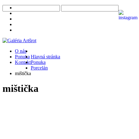
O nás
Ponuka
Hlavná stránka
Kontakt
Ponuka
Porcelán
mištička
mištička