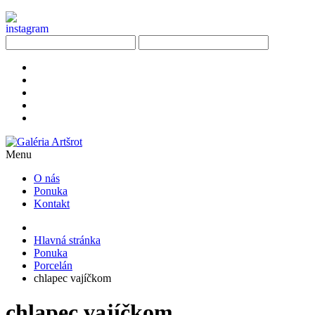
Menu
O nás
Ponuka
Kontakt
Hlavná stránka
Ponuka
Porcelán
chlapec vajíčkom
chlapec vajíčkom