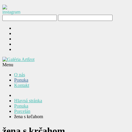
Menu
O nás
Ponuka
Kontakt
Hlavná stránka
Ponuka
Porcelán
žena s krčahom
žena s krčahom