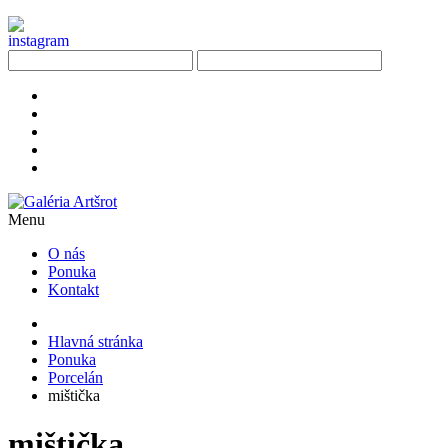
Menu
O nás
Ponuka
Kontakt
Hlavná stránka
Ponuka
Porcelán
mištička
mištička