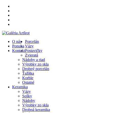
O nás
Porcelán
Ponuka
Vázy
Kontakt
Postavičky
Zvieratá
Nádoby a riad
Výrobky zo skla
Drobný porcelán
Ťažítka
Korble
Ostatné
Keramika
Vázy
Sošky
Nádoby
Výrobky zo skla
Drobná keramika