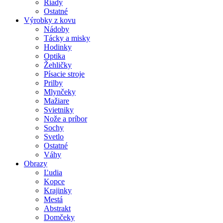
Riady
Ostatné
Výrobky z kovu
Nádoby
Tácky a misky
Hodinky
Optika
Žehličky
Písacie stroje
Prilby
Mlynčeky
Mažiare
Svietniky
Nože a príbor
Sochy
Svetlo
Ostatné
Váhy
Obrazy
Ľudia
Kopce
Krajinky
Mestá
Abstrakt
Domčeky