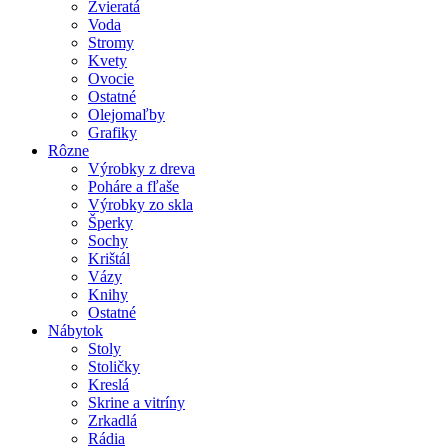
Zvieratá
Voda
Stromy
Kvety
Ovocie
Ostatné
Olejomaľby
Grafiky
Rôzne
Výrobky z dreva
Poháre a fľaše
Výrobky zo skla
Šperky
Sochy
Krištál
Vázy
Knihy
Ostatné
Nábytok
Stoly
Stoličky
Kreslá
Skrine a vitríny
Zrkadlá
Rádia