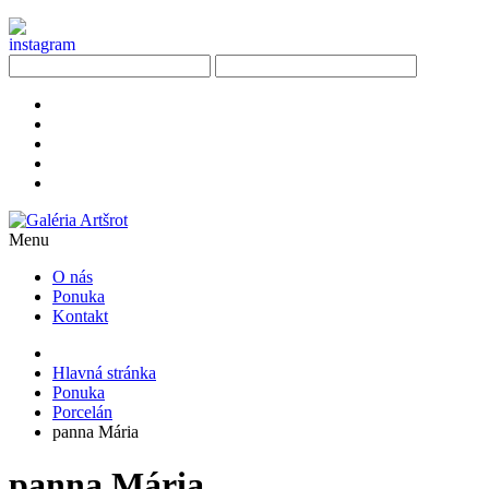
Menu
O nás
Ponuka
Kontakt
Hlavná stránka
Ponuka
Porcelán
panna Mária
panna Mária