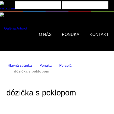
Menu
O NÁS
PONUKA
KONTAKT
Hlavná stránka
Ponuka
Porcelán
dózička s poklopom
dózička s poklopom