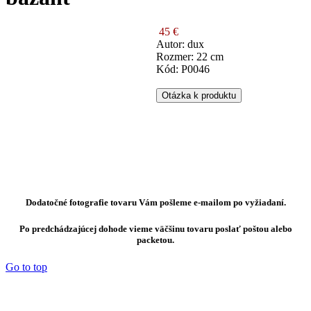
45 €
Autor: dux
Rozmer: 22 cm
Kód: P0046
Otázka k produktu
Dodatočné fotografie tovaru Vám pošleme e-mailom po vyžiadaní.
Po predchádzajúcej dohode vieme väčšinu tovaru poslať poštou alebo
packetou.
Go to top