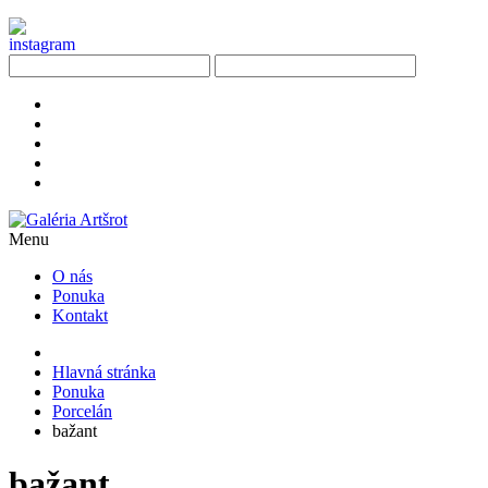
Menu
O nás
Ponuka
Kontakt
Hlavná stránka
Ponuka
Porcelán
bažant
bažant