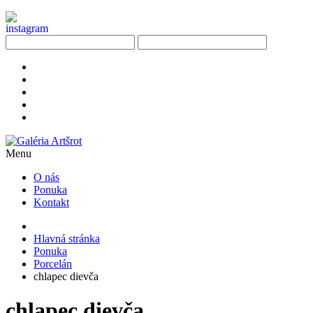
Menu
O nás
Ponuka
Kontakt
Hlavná stránka
Ponuka
Porcelán
chlapec dievča
chlapec dievča