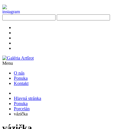
Menu
O nás
Ponuka
Kontakt
Hlavná stránka
Ponuka
Porcelán
vázička
vázička