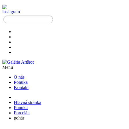
Menu
O nás
Ponuka
Kontakt
Hlavná stránka
Ponuka
Porcelán
pohár