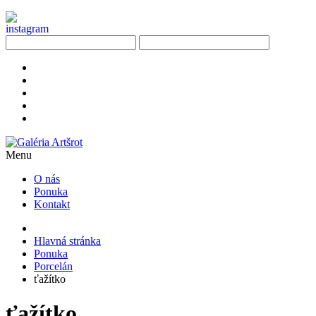
Menu
O nás
Ponuka
Kontakt
Hlavná stránka
Ponuka
Porcelán
ťažítko
ťažítko