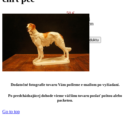
50 €
Autor: hering
Rozmer: 26 cm
Kód: P0211
Otázka k produktu
Dodatočné fotografie tovaru Vám pošleme e-mailom po vyžiadaní.
Po predchádzajúcej dohode vieme väčšinu tovaru poslať poštou alebo
packetou.
Go to top