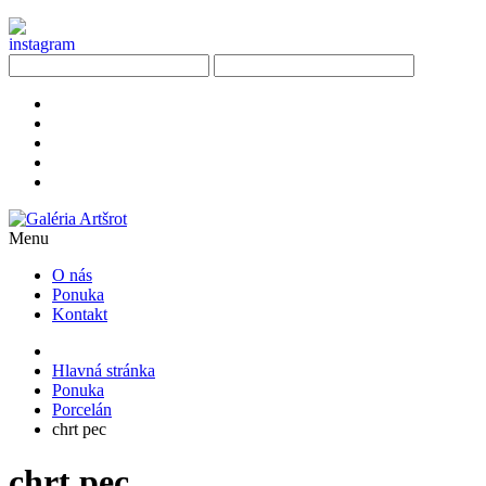
Menu
O nás
Ponuka
Kontakt
Hlavná stránka
Ponuka
Porcelán
chrt pec
chrt pec