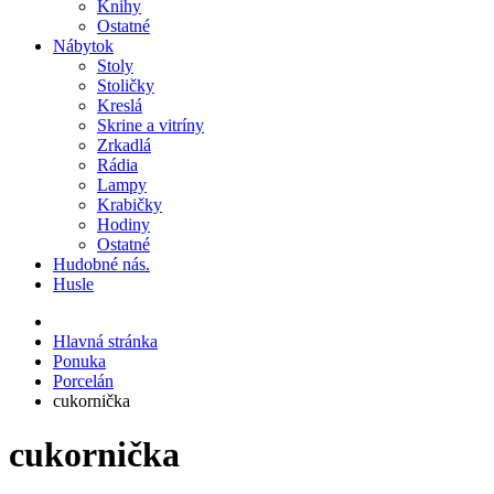
Knihy
Ostatné
Nábytok
Stoly
Stoličky
Kreslá
Skrine a vitríny
Zrkadlá
Rádia
Lampy
Krabičky
Hodiny
Ostatné
Hudobné nás.
Husle
Hlavná stránka
Ponuka
Porcelán
cukornička
cukornička