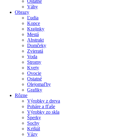
Ostatné
Váhy
Obrazy
Ľudia
Kopce
Krajinky
Mestá
Abstrakt
Domčeky
Zvieratá
Voda
Stromy
Kvety
Ovocie
Ostatné
Olejomaľby
Grafiky
Rôzne
Výrobky z dreva
Poháre a fľaše
Výrobky zo skla
Šperky
Sochy
Krištál
Vázy