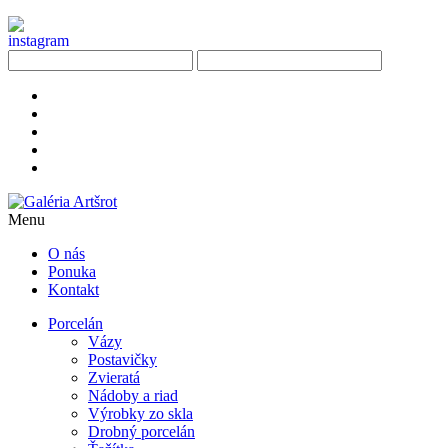
Menu
O nás
Ponuka
Kontakt
Porcelán
Vázy
Postavičky
Zvieratá
Nádoby a riad
Výrobky zo skla
Drobný porcelán