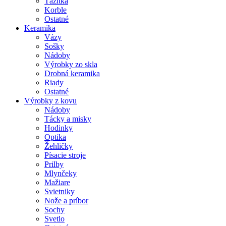
Ťažítka
Korble
Ostatné
Keramika
Vázy
Sošky
Nádoby
Výrobky zo skla
Drobná keramika
Riady
Ostatné
Výrobky z kovu
Nádoby
Tácky a misky
Hodinky
Optika
Žehličky
Písacie stroje
Prilby
Mlynčeky
Mažiare
Svietniky
Nože a príbor
Sochy
Svetlo