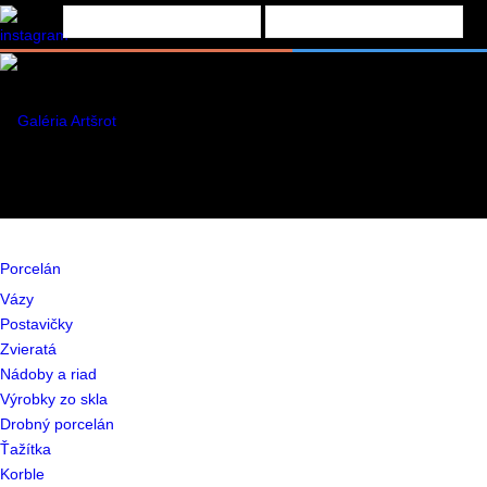
Porcelán
Vázy
Postavičky
Zvieratá
Nádoby a riad
Výrobky zo skla
Drobný porcelán
Ťažítka
Korble