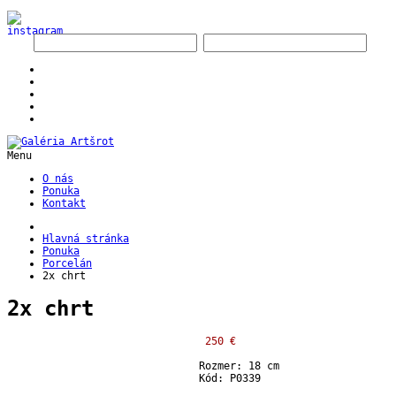
Menu
O nás
Ponuka
Kontakt
Hlavná stránka
Ponuka
Porcelán
2x chrt
2x chrt
250 €
Rozmer: 18 cm
Kód: P0339