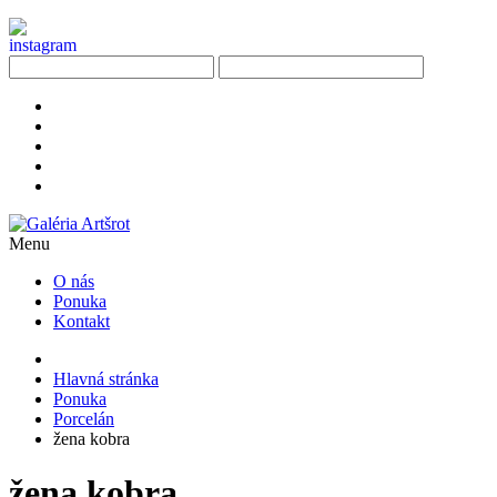
Menu
O nás
Ponuka
Kontakt
Hlavná stránka
Ponuka
Porcelán
žena kobra
žena kobra