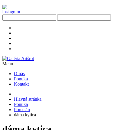
Menu
O nás
Ponuka
Kontakt
Hlavná stránka
Ponuka
Porcelán
dáma kytica
dáma kytica