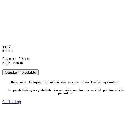
80 €
modrá
Rozmer: 12 cm
Kód: P0436
Otázka k produktu
Dodatočné fotografie tovaru Vám pošleme e-mailom po vyžiadaní.
Po predchádzajúcej dohode vieme väčšinu tovaru poslať poštou alebo
packetou.
Go to top