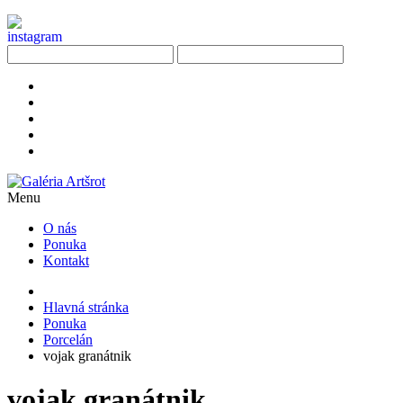
Menu
O nás
Ponuka
Kontakt
Hlavná stránka
Ponuka
Porcelán
vojak granátnik
vojak granátnik