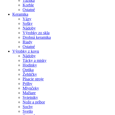
Ťažítka
Korble
Ostatné
Keramika
Vázy
Sošky
Nádoby
Výrobky zo skla
Drobná keramika
Riady
Ostatné
Výrobky z kovu
Nádoby
Tácky a misky
Hodinky
Optika
Žehličky
Písacie stroje
Prilby
Mlynčeky
Mažiare
Svietniky
Nože a príbor
Sochy
Svetlo