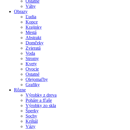
Ostatné
Váhy
Obrazy
Ľudia
Kopce
Krajinky
Mestá
Abstrakt
Domčeky
Zvieratá
Voda
Stromy
Kvety
Ovocie
Ostatné
Olejomaľby
Grafiky
Rôzne
Výrobky z dreva
Poháre a fľaše
Výrobky zo skla
Šperky
Sochy
Krištál
Vázy