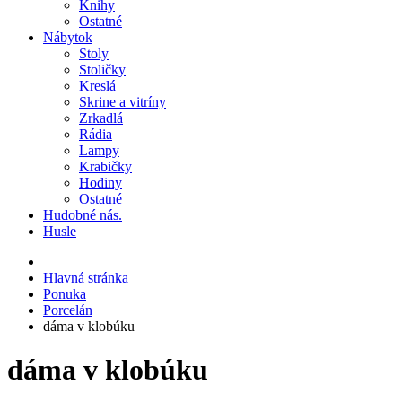
Knihy
Ostatné
Nábytok
Stoly
Stoličky
Kreslá
Skrine a vitríny
Zrkadlá
Rádia
Lampy
Krabičky
Hodiny
Ostatné
Hudobné nás.
Husle
Hlavná stránka
Ponuka
Porcelán
dáma v klobúku
dáma v klobúku