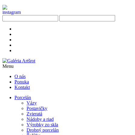
Menu
O nás
Ponuka
Kontakt
Porcelán
Vázy
Postavičky
Zvieratá
Nádoby a riad
Výrobky zo skla
Drobný porcelán