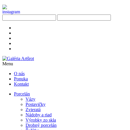
Menu
O nás
Ponuka
Kontakt
Porcelán
Vázy
Postavičky
Zvieratá
Nádoby a riad
Výrobky zo skla
Drobný porcelán