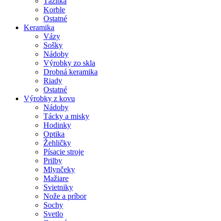
Ťažítka
Korble
Ostatné
Keramika
Vázy
Sošky
Nádoby
Výrobky zo skla
Drobná keramika
Riady
Ostatné
Výrobky z kovu
Nádoby
Tácky a misky
Hodinky
Optika
Žehličky
Písacie stroje
Prilby
Mlynčeky
Mažiare
Svietniky
Nože a príbor
Sochy
Svetlo