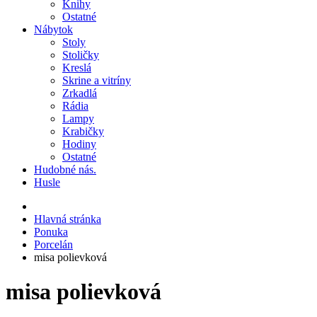
Knihy
Ostatné
Nábytok
Stoly
Stoličky
Kreslá
Skrine a vitríny
Zrkadlá
Rádia
Lampy
Krabičky
Hodiny
Ostatné
Hudobné nás.
Husle
Hlavná stránka
Ponuka
Porcelán
misa polievková
misa polievková