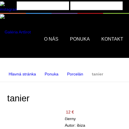
Menu
O NÁS
PONUKA
KONTAKT
Hlavná stránka
Ponuka
Porcelán
tanier
tanier
12 €
čierny
Autor: ibiza