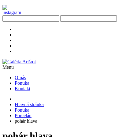
Menu
O nás
Ponuka
Kontakt
Hlavná stránka
Ponuka
Porcelán
pohár hlava
pohár hlava