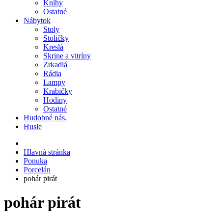
Knihy
Ostatné
Nábytok
Stoly
Stoličky
Kreslá
Skrine a vitríny
Zrkadlá
Rádia
Lampy
Krabičky
Hodiny
Ostatné
Hudobné nás.
Husle
Hlavná stránka
Ponuka
Porcelán
pohár pirát
pohár pirát