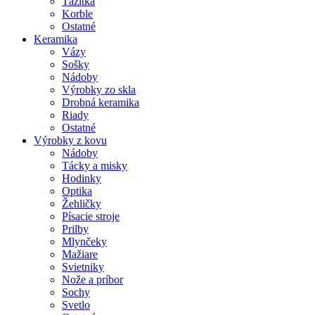
Ťažítka
Korble
Ostatné
Keramika
Vázy
Sošky
Nádoby
Výrobky zo skla
Drobná keramika
Riady
Ostatné
Výrobky z kovu
Nádoby
Tácky a misky
Hodinky
Optika
Žehličky
Písacie stroje
Prilby
Mlynčeky
Mažiare
Svietniky
Nože a príbor
Sochy
Svetlo