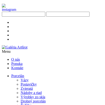
Menu
O nás
Ponuka
Kontakt
Porcelán
Vázy
Postavičky
Zvieratá
Nádoby a riad
Výrobky zo skla
Drobný porcelán