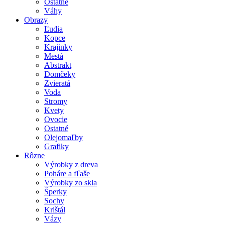
Ostatné
Váhy
Obrazy
Ľudia
Kopce
Krajinky
Mestá
Abstrakt
Domčeky
Zvieratá
Voda
Stromy
Kvety
Ovocie
Ostatné
Olejomaľby
Grafiky
Rôzne
Výrobky z dreva
Poháre a fľaše
Výrobky zo skla
Šperky
Sochy
Krištál
Vázy