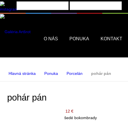
Menu
O NÁS
PONUKA
KONTAKT
Hlavná stránka
Ponuka
Porcelán
pohár pán
pohár pán
12 €
šedé bokombrady