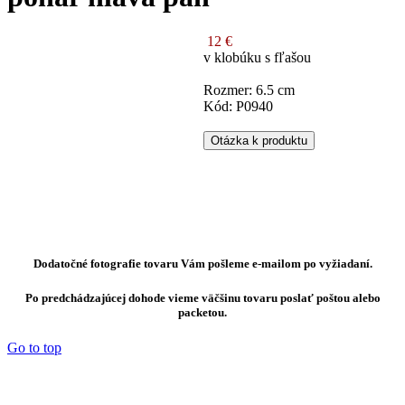
12 €
v klobúku s fľašou
Rozmer: 6.5 cm
Kód: P0940
Otázka k produktu
Dodatočné fotografie tovaru Vám pošleme e-mailom po vyžiadaní.
Po predchádzajúcej dohode vieme väčšinu tovaru poslať poštou alebo
packetou.
Go to top