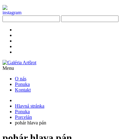
Menu
O nás
Ponuka
Kontakt
Hlavná stránka
Ponuka
Porcelán
pohár hlava pán
pohár hlava pán