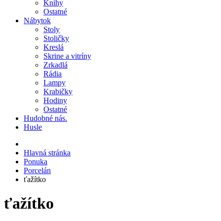
Knihy
Ostatné
Nábytok
Stoly
Stoličky
Kreslá
Skrine a vitríny
Zrkadlá
Rádia
Lampy
Krabičky
Hodiny
Ostatné
Hudobné nás.
Husle
Hlavná stránka
Ponuka
Porcelán
ťažítko
ťažítko