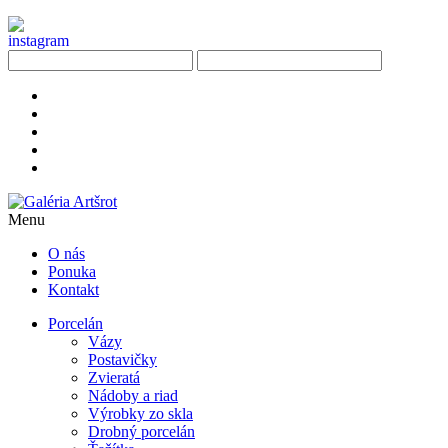
Menu
O nás
Ponuka
Kontakt
Porcelán
Vázy
Postavičky
Zvieratá
Nádoby a riad
Výrobky zo skla
Drobný porcelán