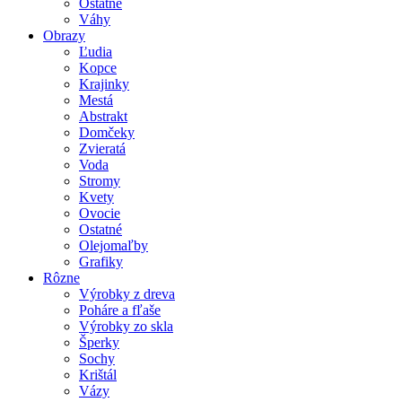
Ostatné
Váhy
Obrazy
Ľudia
Kopce
Krajinky
Mestá
Abstrakt
Domčeky
Zvieratá
Voda
Stromy
Kvety
Ovocie
Ostatné
Olejomaľby
Grafiky
Rôzne
Výrobky z dreva
Poháre a fľaše
Výrobky zo skla
Šperky
Sochy
Krištál
Vázy