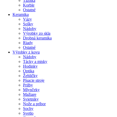
Ťažítka
Korble
Ostatné
Keramika
Vázy
Sošky
Nádoby
Výrobky zo skla
Drobná keramika
Riady
Ostatné
Výrobky z kovu
Nádoby
Tácky a misky
Hodinky
Optika
Žehličky
Písacie stroje
Prilby
Mlynčeky
Mažiare
Svietniky
Nože a príbor
Sochy
Svetlo