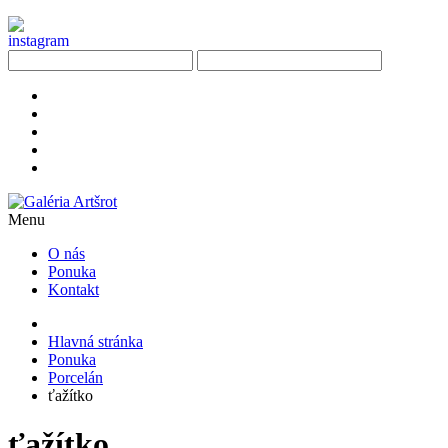
Menu
O nás
Ponuka
Kontakt
Hlavná stránka
Ponuka
Porcelán
ťažítko
ťažítko