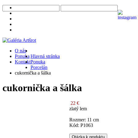
O nás
Ponuka
Hlavná stránka
Kontakt
Ponuka
Porcelán
cukornička a šálka
cukornička a šálka
22 €
zlatý lem
Rozmer: 11 cm
Kód: P1063
Otázka k produktu