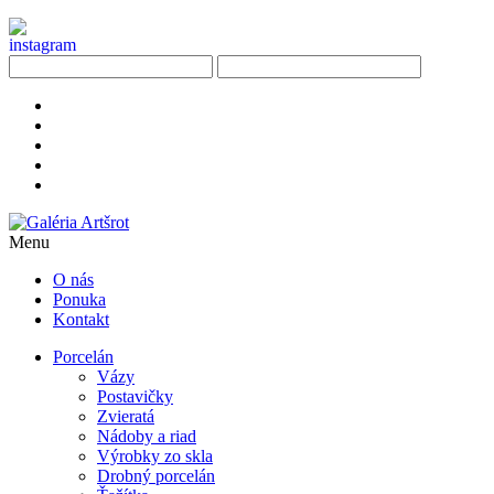
Menu
O nás
Ponuka
Kontakt
Porcelán
Vázy
Postavičky
Zvieratá
Nádoby a riad
Výrobky zo skla
Drobný porcelán