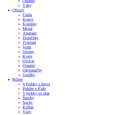
Ostatné
Váhy
Obrazy
Ľudia
Kopce
Krajinky
Mestá
Abstrakt
Domčeky
Zvieratá
Voda
Stromy
Kvety
Ovocie
Ostatné
Olejomaľby
Grafiky
Rôzne
Výrobky z dreva
Poháre a fľaše
Výrobky zo skla
Šperky
Sochy
Krištál
Vázy