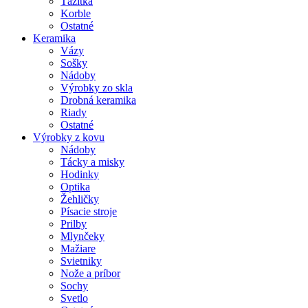
Ťažítka
Korble
Ostatné
Keramika
Vázy
Sošky
Nádoby
Výrobky zo skla
Drobná keramika
Riady
Ostatné
Výrobky z kovu
Nádoby
Tácky a misky
Hodinky
Optika
Žehličky
Písacie stroje
Prilby
Mlynčeky
Mažiare
Svietniky
Nože a príbor
Sochy
Svetlo