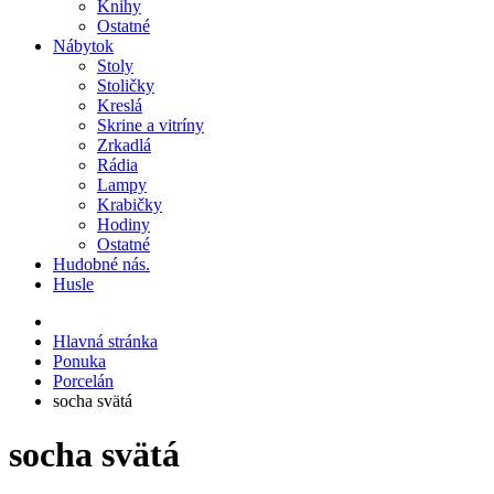
Knihy
Ostatné
Nábytok
Stoly
Stoličky
Kreslá
Skrine a vitríny
Zrkadlá
Rádia
Lampy
Krabičky
Hodiny
Ostatné
Hudobné nás.
Husle
Hlavná stránka
Ponuka
Porcelán
socha svätá
socha svätá