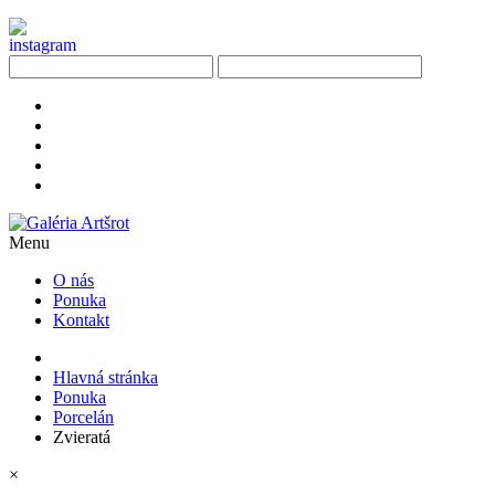
Menu
O nás
Ponuka
Kontakt
Hlavná stránka
Ponuka
Porcelán
Zvieratá
×