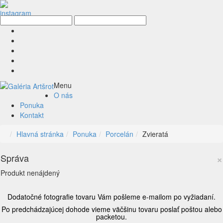
Menu
O nás
Ponuka
Kontakt
Hlavná stránka
Ponuka
Porcelán
Zvieratá
×
Správa
Produkt nenájdený
Dodatočné fotografie tovaru Vám pošleme e-mailom po vyžiadaní.
Po predchádzajúcej dohode vieme väčšinu tovaru poslať poštou alebo
packetou.