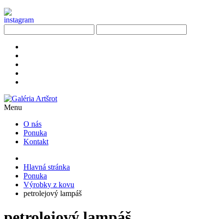
Menu
O nás
Ponuka
Kontakt
Hlavná stránka
Ponuka
Výrobky z kovu
petrolejový lampáš
petrolejový lampáš