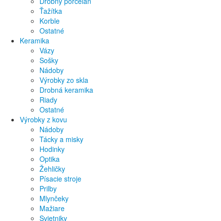
Drobný porcelán
Ťažítka
Korble
Ostatné
Keramika
Vázy
Sošky
Nádoby
Výrobky zo skla
Drobná keramika
Riady
Ostatné
Výrobky z kovu
Nádoby
Tácky a misky
Hodinky
Optika
Žehličky
Písacie stroje
Prilby
Mlynčeky
Mažiare
Svietniky