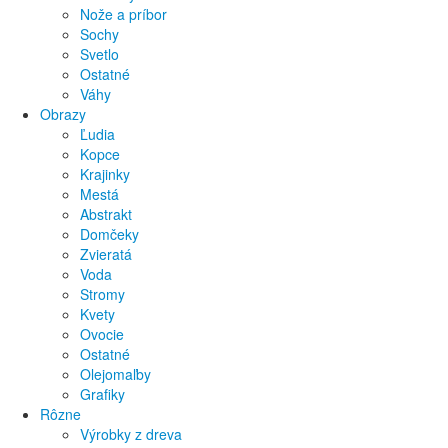
Nože a príbor
Sochy
Svetlo
Ostatné
Váhy
Obrazy
Ľudia
Kopce
Krajinky
Mestá
Abstrakt
Domčeky
Zvieratá
Voda
Stromy
Kvety
Ovocie
Ostatné
Olejomaľby
Grafiky
Rôzne
Výrobky z dreva